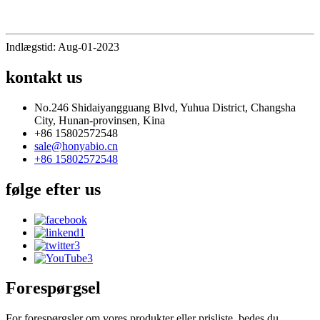
Indlægstid: Aug-01-2023
kontakt
us
No.246 Shidaiyangguang Blvd, Yuhua District, Changsha
City, Hunan-provinsen, Kina
+86 15802572548
sale@honyabio.cn
+86 15802572548
følge efter
us
Forespørgsel
For forespørgsler om vores produkter eller prisliste, bedes du