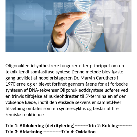
Oligonukleotidsynthesizere fungerer efter princippet om en
teknik kendt som
fastfase syntese
.Denne metode blev første
gang udviklet af nobelpristageren Dr. Marvin Caruthers i
1970'erne og er blevet forfinet gennem årene for at forbedre
syntesen af ​​DNA-sekvenser.Oligonukleotidsyntese udføres ved
en trinvis tilføjelse af nukleotidrester til 5'-terminalen af ​​den
voksende kæde, indtil den ønskede sekvens er samlet.Hver
tilsætning omtales som en syntesecyklus og består af fire
kemiske reaktioner:
Trin 1: Afblokering (detritylering)---------
Trin 2: Kobling---------
Trin 3: Afdækning ------------
Trin 4: Oxidation