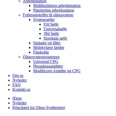
Arbejdsstation
Multifunktions arbejdsstation
Pipettering arbejdsstation
Forbrugsstoffer til oligosyntese
Syntesesøjler
Frit Søjle
Universalsøjle
394 Søjle
Storskala søjle
Siplader og filtre
Molekylære fælder
Flaskelåg
Oligosyntesereagenser
Universal CPG
Phosphoramiditter
Modificeret Amidite og CPG
Om os
Nyheder
FAQ
Kontakt os
Hjem
Nyheder
Princippet for Oligo Synthesizer