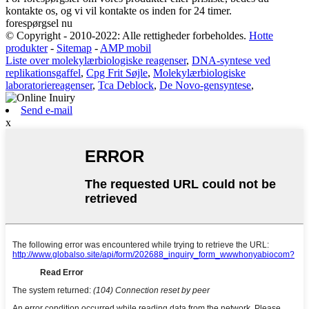
kontakte os, og vi vil kontakte os inden for 24 timer.
forespørgsel nu
© Copyright - 2010-2022: Alle rettigheder forbeholdes.
Hotte
produkter
-
Sitemap
-
AMP mobil
Liste over molekylærbiologiske reagenser
,
DNA-syntese ved
replikationsgaffel
,
Cpg Frit Søjle
,
Molekylærbiologiske
laboratoriereagenser
,
Tca Deblock
,
De Novo-gensyntese
,
Send e-mail
x