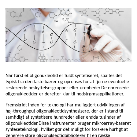
Når først et oligonukleotid er fuldt syntetiseret, spaltes det
typisk fra den faste bærer og oprenses for at fjerne eventuelle
resterende beskyttelsesgrupper eller urenheder.De oprensede
oligonukleotider er derefter klar til nedstrømsapplikationer.
Fremskridt inden for teknologi har muliggjort udviklingen af ​​
høj-throughput oligonukleotidsynthesizere, der er i stand til
samtidigt at syntetisere hundreder eller endda tusinder af
oligonukleotider.Disse instrumenter bruger mikroarray-baseret
synteseteknologi, hvilket gør det muligt for forskere hurtigt at
generere store oligonukleotidbiblioteker til en række