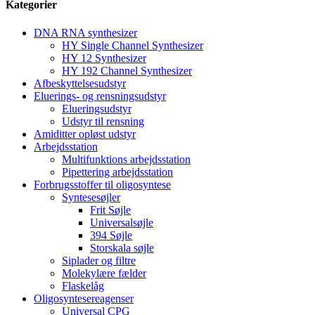
Kategorier
DNA RNA synthesizer
HY Single Channel Synthesizer
HY 12 Synthesizer
HY 192 Channel Synthesizer
Afbeskyttelsesudstyr
Eluerings- og rensningsudstyr
Elueringsudstyr
Udstyr til rensning
Amiditter opløst udstyr
Arbejdsstation
Multifunktions arbejdsstation
Pipettering arbejdsstation
Forbrugsstoffer til oligosyntese
Syntesesøjler
Frit Søjle
Universalsøjle
394 Søjle
Storskala søjle
Siplader og filtre
Molekylære fælder
Flaskelåg
Oligosyntesereagenser
Universal CPG