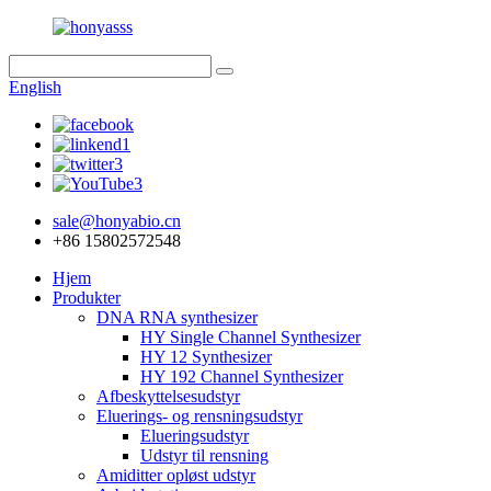
English
sale@honyabio.cn
+86 15802572548
Hjem
Produkter
DNA RNA synthesizer
HY Single Channel Synthesizer
HY 12 Synthesizer
HY 192 Channel Synthesizer
Afbeskyttelsesudstyr
Eluerings- og rensningsudstyr
Elueringsudstyr
Udstyr til rensning
Amiditter opløst udstyr